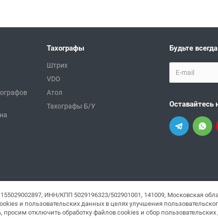
Тахографы
Будьте всегда
Штрих
VDO
хографов
Атол
Оставайтесь 
Тахографы Б/У
 на
155029002897, ИНН/КПП 5029196323/502901001, 141009, Московская обла
ку персональных данных
,
пользовательское соглашение
.
cookies и пользовательских данных в целях улучшения пользовательско
я. Все права защищены. Информация размещенная на сайте не является п
просим отключить обработку файлов cookies и сбор пользовательских 