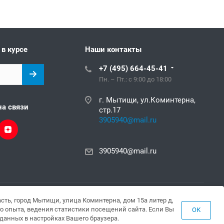
 в курсе
Наши контакты
+7 (495) 664-45-41
Пн. – Пт.: с 9:00 до 18:00
г. Мытищи, ул.Коминтерна,
на связи
стр.17
3905940@mail.ru
3905940@mail.ru
сть, город Мытищи, улица Коминтерна, дом 15а литер д,
го опыта, ведения статистики посещений сайта. Если Вы
ОК
убличной офертой. e-mail: 3905940@mail.ru +7(495) 664-45-41
данных в настройках Вашего браузера.