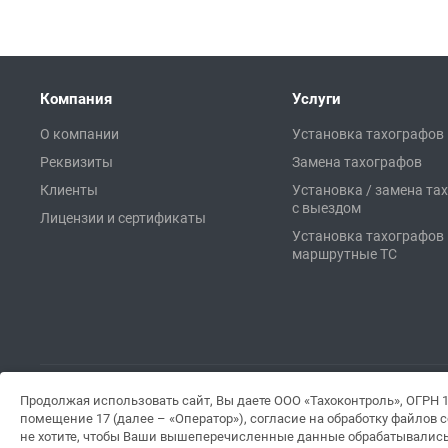
Компания
Услуги
О компании
Установка тахографов
Реквизиты
Замена тахографов
Клиенты
Установка / замена та
с выездом
Лицензии и сертификаты
Установка тахографов
маршрутные ТС
Продолжая использовать сайт, Вы даете ООО «Тахоконтроль», ОГРН 1
Политика обработки персональных данных
,
согласие на обработ
помещение 17 (далее – «Оператор»), согласие на обработку файлов 
© 2026 ООО "Тахоконтроль" Тахографы. Аккредитованная мастерска
не хотите, чтобы Ваши вышеперечисленные данные обрабатывались, 