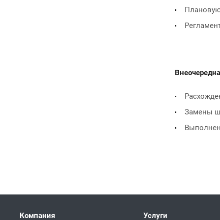
Плановую 
Регламент
Внеочередна
Расхожден
Замены ш
Выполнени
Компания
Услуги