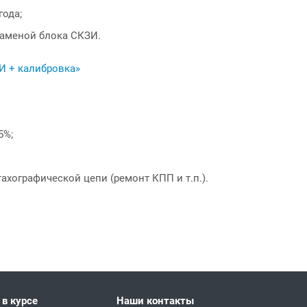
года;
заменой блока СКЗИ.
И + калибровка»
5%;
хографической цепи (ремонт КПП и т.п.).
 в курсе
Наши контакты