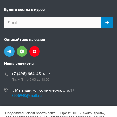
Будьте всегда в курсе
Оставайтесь на связи
Наши контакты
+7 (495) 664-45-41
Пн. – Пт.: с 9:00 до 18:00
г. Мытищи, ул.Коминтерна, стр.17
3905940@mail.ru
3905940@mail.ru
Продолжая использовать сайт, Вы даете ООО «Тахоконтроль»,