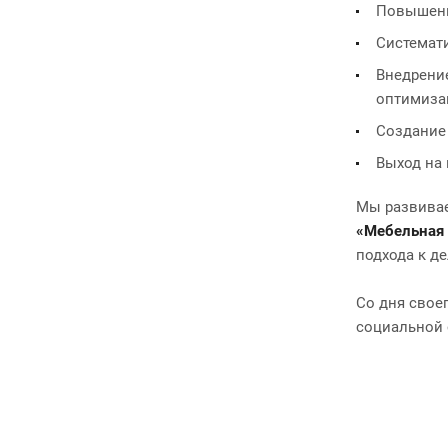
Повышени
Системати
Внедрени
оптимизац
Создание
Выход на
Мы развивае
«Мебельная
подхода к д
Со дня свое
социальной 