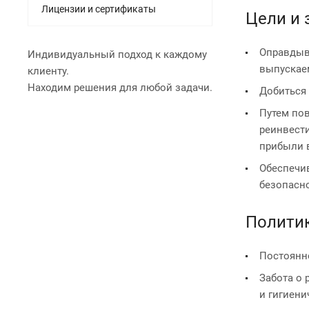
Лицензии и сертификаты
Цели и 
Оправдыва
Индивидуальный подход к каждому
выпускаем
клиенту.
Находим решения для любой задачи.
Добиться 
Путем по
реинвест
прибыли 
Обеспечи
безопасн
Полити
Постоянн
Забота о 
и гигиен