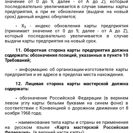
значение от 0 до 9, далее - от A до Z), который
последовательно увеличивается в случае замены карты
предприятия, а при ее обновлении (выдаче на новый
срок) данный индекс обнуляется;
-
X
- индекс обновления карты предприятия
3
(принимает значение от 0 до 9, далее - от A до Z),
который последовательно увеличивается в случае
выдачи карты предприятия на новый срок.
11. Оборотная сторона карты предприятия должна
содержать: обозначения позиций, указанных в пункте 10
Требований;
-
информацию об организации-изготовителе карты
предприятия и ее адресе в пределах места нахождения.
12. Лицевая сторона карты мастерской должна
содержать:
-
обозначение Российской Федерации (в верхнем
левом углу карты белыми буквами на синем фоне) в
соответствии с Конвенцией о дорожном движении от 8
ноября 1968 года;
-
наименование типа карты и страны ее применения
на русском языке
«Карта мастерской Российская
Федерация»
(в верхней части карты);