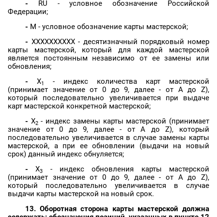
-
RU - условное обозначение Российской
Федерации;
-
M - условное обозначение карты мастерской;
-
XXXXXXXXXX - десятизначный порядковый номер
карты мастерской, который для каждой мастерской
является постоянным независимо от ее замены или
обновления;
-
X
- индекс количества карт мастерской
1
(принимает значение от 0 до 9, далее - от A до Z),
который последовательно увеличивается при выдаче
карт мастерской конкретной мастерской;
-
X
- индекс замены карты мастерской (принимает
2
значение от 0 до 9, далее - от A до Z), который
последовательно увеличивается в случае замены карты
мастерской, а при ее обновлении (выдачи на новый
срок) данный индекс обнуляется;
-
X
- индекс обновления карты мастерской
3
(принимает значение от 0 до 9, далее - от A до Z),
который последовательно увеличивается в случае
выдачи карты мастерской на новый срок.
13. Оборотная сторона карты мастерской должна
содержать: обозначения позиций, указанных в пункте 12