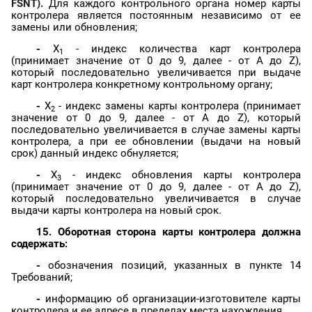
FSNT).
Для каждого контрольного органа номер карты
контролера является постоянным независимо от ее
замены или обновления;
-
X
- индекс количества карт контролера
1
(принимает значение от 0 до 9, далее - от A до Z),
который последовательно увеличивается при выдаче
карт контролера конкретному контрольному органу;
-
X
- индекс замены карты контролера (принимает
2
значение от 0 до 9, далее - от A до Z), который
последовательно увеличивается в случае замены карты
контролера, а при ее обновлении (выдачи на новый
срок) данный индекс обнуляется;
-
X
- индекс обновления карты контролера
3
(принимает значение от 0 до 9, далее - от A до Z),
который последовательно увеличивается в случае
выдачи карты контролера на новый срок.
15. Оборотная сторона карты контролера должна
содержать:
-
обозначения позиций, указанных в пункте 14
Требований;
-
информацию об организации-изготовителе карты
контролера и ее адресе в пределах места нахождения.