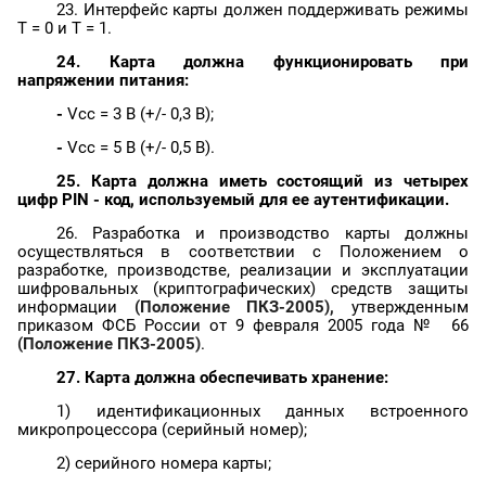
23. Интерфейс карты должен поддерживать режимы
T = 0 и T = 1.
24. Карта должна функционировать при
напряжении питания:
-
Vcc
= 3 B (+/- 0
,3
B);
-
Vcc
= 5 B (+/- 0
,5
B).
25. Карта должна иметь состоящий из четырех
цифр PIN - код, используемый для ее аутентификации.
26. Разработка и производство карты должны
осуществляться в соответствии с Положением о
разработке, производстве, реализации и эксплуатации
шифровальных (криптографических) средств защиты
информации
(Положение ПКЗ-2005),
утвержденным
приказом ФСБ России от 9 февраля 2005 года №
66
(Положение ПКЗ-2005)
.
27. Карта должна обеспечивать хранение:
1) идентификационных данных встроенного
микропроцессора (серийный номер);
2) серийного номера карты;