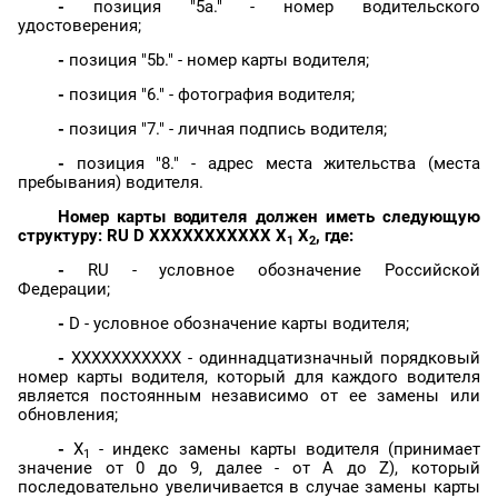
-
позиция "5a." - номер водительского
удостоверения;
-
позиция "5b." - номер карты водителя;
-
позиция "6." - фотография водителя;
-
позиция "7." - личная подпись водителя;
-
позиция "8." - адрес места жительства (места
пребывания) водителя.
Номер карты водителя должен иметь следующую
структуру: RU D XXXXXXXXXXX X
X
, где:
1
2
-
RU - условное обозначение Российской
Федерации;
-
D - условное обозначение карты водителя;
-
XXXXXXXXXXX -
одиннадцатизначный
порядковый
номер карты водителя, который для каждого водителя
является постоянным независимо от ее замены или
обновления;
-
X
- индекс замены карты водителя (принимает
1
значение от 0 до 9, далее - от A до Z), который
последовательно увеличивается в случае замены карты