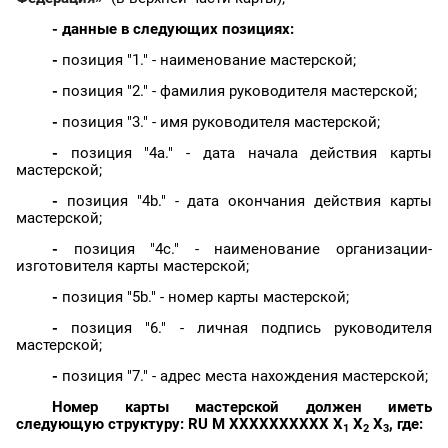
- данные в следующих позициях:
-
позиция "1." - наименование мастерской;
-
позиция "2." - фамилия руководителя мастерской;
-
позиция "3." - имя руководителя мастерской;
-
позиция "4a." - дата начала действия карты
мастерской;
-
позиция "4b." - дата окончания действия карты
мастерской;
-
позиция "4c." - наименование организации-
изготовителя карты мастерской;
-
позиция "5b." - номер карты мастерской;
-
позиция "6." - личная подпись руководителя
мастерской;
-
позиция "7." - адрес места нахождения мастерской;
Номер карты мастерской должен иметь
следующую структуру: RU M XXXXXXXXXX X
X
X
, где:
1
2
3