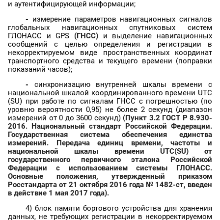
и аутентифицирующей информации;
-
измерение параметров навигационных сигналов
глобальных навигационных спутниковых систем
ГЛОНАСС и GPS
(ГНСС)
и выделение навигационных
сообщений с целью определения и регистрации в
некорректируемом виде пространственных координат
транспортного средства и текущего времени (поправки
показаний часов);
-
синхронизацию внутренней шкалы времени с
национальной шкалой координированного времени UTC
(SU) при работе по сигналам ГНСС с погрешностью (по
уровню вероятности 0,95) не более 2 секунд (диапазон
измерений от 0 до 3600 секунд)
(Пункт 3.2 ГОСТ
Р
8.930-
2016. Национальный стандарт Российской Федерации.
Государственная система обеспечения единства
измерений. Передача единиц времени, частоты и
национальной шкалы времени UTC(SU) от
государственного первичного эталона Российской
Федерации с использованием системы ГЛОНАСС.
Основные положения, утвержденный приказом
Росстандарта
от 21 октября 2016 года № 1482-ст, введен
в действие 1 мая 2017 года).
4) блок памяти бортового устройства для хранения
данных, не требующих регистрации в некорректируемом