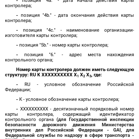
-
позиция "4a." - дата начала действия карты
контролера;
-
позиция "4b." - дата окончания действия карты
контролера;
-
позиция "4c." - наименование организации-
изготовителя карты контролера;
-
позиция "5b." - номер карты контролера;
-
позиция "6." - адрес места нахождения
контрольного органа;
Номер карты контролера должен иметь следующую
структуру: RU K XXXXXXXXXX X
X
X
, где:
1
2
3
-
RU - условное обозначение Российской
Федерации;
-
K - условное обозначение карты контролера;
-
XXXXXXXXXX - десятизначный порядковый номер
карты контролера, содержащий идентификатор
контрольного органа
(для Государственной инспекции
безопасности дорожного движения Министерства
внутренних дел Российской Федерации - GAI, для
Федеральной службы по надзору в сфере транспорта -