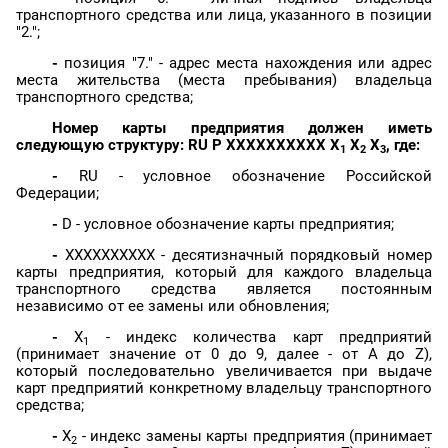
транспортного средства или лица, указанного в позиции
"2.";
-
позиция "7." - адрес места нахождения или адрес
места жительства (места пребывания) владельца
транспортного средства;
Номер карты предприятия должен иметь
следующую структуру: RU P XXXXXXXXXX X
X
X
, где:
1
2
3
-
RU - условное обозначение Российской
Федерации;
-
D - условное обозначение карты предприятия;
-
XXXXXXXXXX - десятизначный порядковый номер
карты предприятия, который для каждого владельца
транспортного средства является постоянным
независимо от ее замены или обновления;
-
X
- индекс количества карт предприятий
1
(принимает значение от 0 до 9, далее - от A до Z),
который последовательно увеличивается при выдаче
карт предприятий конкретному владельцу транспортного
средства;
-
X
- индекс замены карты предприятия (принимает
2